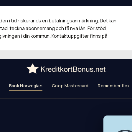
lden i tid riskerar du en betalningsanmärkning. Det kan
bostad, teckna abonnemang och få nya lån. För stöd,
givningen i din kommun. Kontaktuppgifter finns på
Bank Norwegian
Coop Mastercard
Remember flex