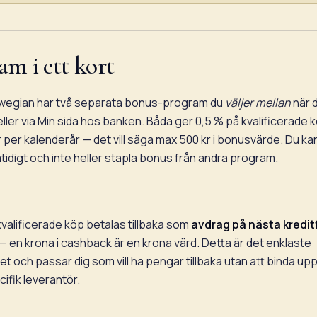
m i ett kort
wegian har två separata bonus-program du
väljer mellan
när 
ller via Min sida hos banken. Båda ger 0,5 % på kvalificerade kö
r per kalenderår — det vill säga max 500 kr i bonusvärde. Du kan
idigt och inte heller stapla bonus från andra program.
kvalificerade köp betalas tillbaka som
avdrag på nästa kredit
 — en krona i cashback är en krona värd. Detta är det enklaste
vet och passar dig som vill ha pengar tillbaka utan att binda up
ecifik leverantör.