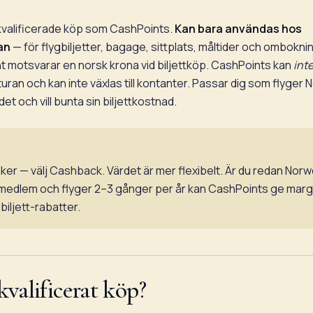
kvalificerade köp som CashPoints.
Kan bara användas hos
an
— för flygbiljetter, bagage, sittplats, måltider och ombokni
 motsvarar en norsk krona vid biljettköp. CashPoints kan
int
turan och kan inte växlas till kontanter. Passar dig som flyger
et och vill bunta sin biljettkostnad.
ker — välj Cashback. Värdet är mer flexibelt. Är du redan Nor
edlem och flyger 2–3 gånger per år kan CashPoints ge margi
 biljett-rabatter.
valificerat köp?