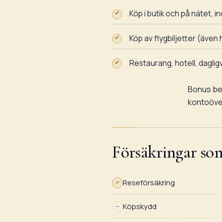
Köp i butik och på nätet, 
Köp av flygbiljetter (äve
Restaurang, hotell, daglig
Bonus be
kontoöver
Försäkringar so
Reseförsäkring
Köpskydd