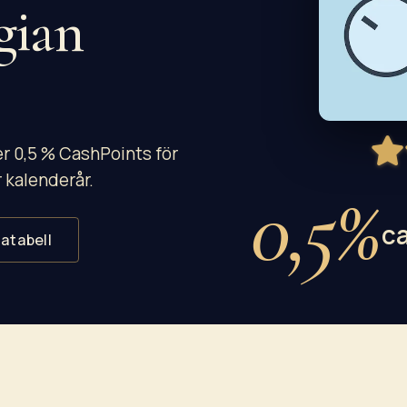
gian
er 0,5 % CashPoints för
 kalenderår.
0,5%
c
atabell