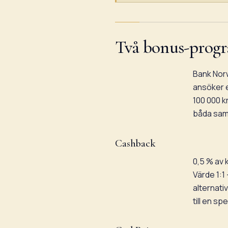
Två bonus-progra
Bank Nor
ansöker e
100 000 k
båda samt
Cashback
0,5 % av 
Värde 1:1
alternati
till en sp