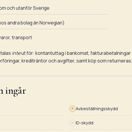
inom och utanför Sverige
n hos andra bolag än Norwegian)
varor, transport
talas
inte
ut för: kontantuttag i bankomat, fakturabetalningar
föringar, krediträntor och avgifter, samt köp som returneras
m ingår
Avbeställningsskydd
ID-skydd