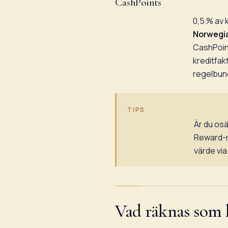
CashPoints
0,5 % av 
Norwegi
CashPoint
kreditfak
regelbund
TIPS
Är du osä
Reward-m
värde via
Vad räknas som k