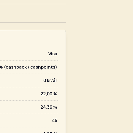
Visa
% (cashback / cashpoints)
0 kr/år
22,00 %
24,36 %
45