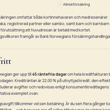
Allriskförsäkring
äkringen omfattar både kortinnehavaren och medresenärer
ka, registrerad partner eller sambo, samt barn och barnbarn
 förutsättning att huvudresan är betald med kortet.
gsvillkoren framgår av Bank Norwegians försäkringshandlinga
ritt
egian ger upp till
45 räntefria dagar
om hela kreditfakturan 
lodagen. Krediträntan är 22,00 % på utnyttjad kredit; den effek
kluderar avgifter och redovisas enligt konsumentkreditlagens k
tativa exemplet ovan.
savgift tillkommer vid sen betalning. Är du sen flera gånger k