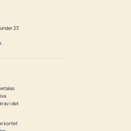
 under 23
r.
betalas
tiva
rav i det
an kortet