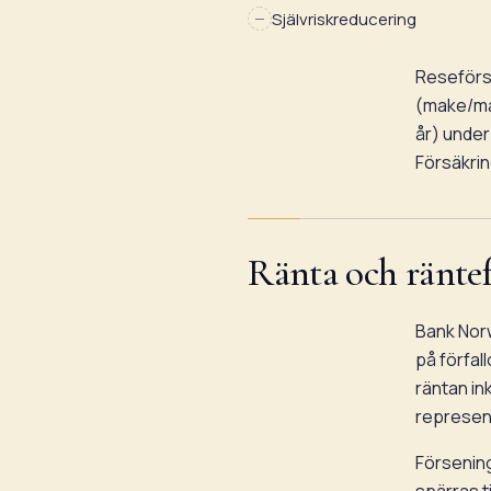
Självriskreducering
Reseförs
(make/ma
år) under
Försäkrin
Ränta och räntef
Bank Norw
på förfal
räntan in
represen
Försening