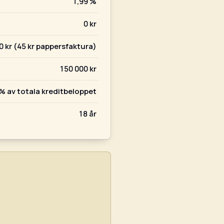
1,99 %
0 kr
0 kr (45 kr pappersfaktura)
150 000 kr
% av totala kreditbeloppet
18 år