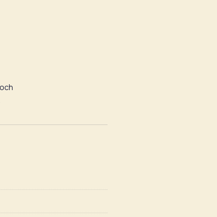
 och
.