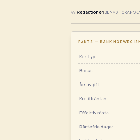
Redaktionen
AV
SENAST GRANSK
FAKTA — BANK NORWEGIA
Korttyp
Bonus
Årsavgift
Krediträntan
Effektiv ränta
Räntefria dagar