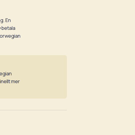
ng. En
e
betala
 Norwegian
wegian
nellt mer